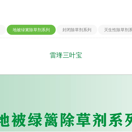
地被绿篱除草剂系列
封闭除草剂系列
灭生性除草剂
雷琒三叶宝