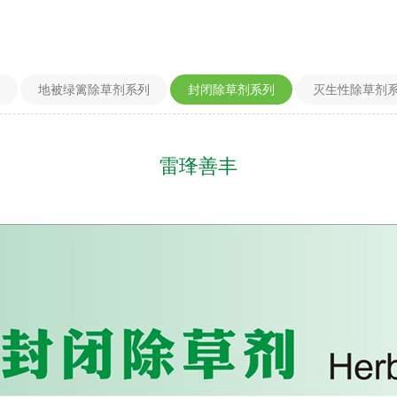
地被绿篱除草剂系列
封闭除草剂系列
灭生性除草剂
雷琒善丰